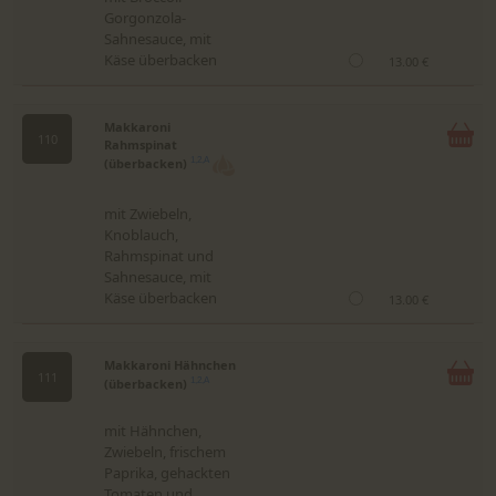
Gorgonzola-
Sahnesauce, mit
Käse überbacken
13.00 €
Makkaroni
110
Rahmspinat
(überbacken)
1,2,A
mit Zwiebeln,
Knoblauch,
Rahmspinat und
Sahnesauce, mit
Käse überbacken
13.00 €
Makkaroni Hähnchen
111
(überbacken)
1,2,A
mit Hähnchen,
Zwiebeln, frischem
Paprika, gehackten
Tomaten und