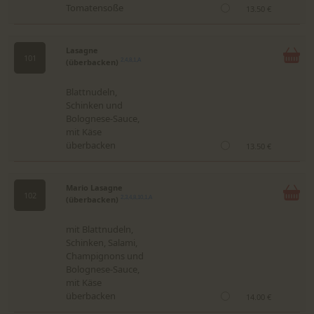
Tomatensoße
13.50 €
Lasagne
101
(überbacken)
2,4,8,1,A
Blattnudeln,
Schinken und
Bolognese-Sauce,
mit Käse
überbacken
13.50 €
Mario Lasagne
102
(überbacken)
2,3,4,8,10,1,A
mit Blattnudeln,
Schinken, Salami,
Champignons und
Bolognese-Sauce,
mit Käse
überbacken
14.00 €