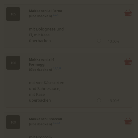
Makkaroni al Forno
105
(überbacken)
1,2,A
mit Bolognese und
Ei, mit Käse
überbacken
13.00 €
Makkaroni al 4
106
Formaggi
(überbacken)
1,2,A,11
mit vier Käsesorten
und Sahnesauce,
mit Käse
überbacken
13.00 €
Makkaroni Broccoli
109
(überbacken)
1,2,3,A
mit Broccoli-