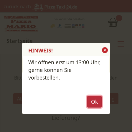
zurück nach
So kannst du bezahlen
Startseite
HINWEIS!
Wir öffnen erst um 13:00 Uhr,
Shop / Speisekarte
gerne können Sie
vorbestellen.
Bitte wähle deine Produkte und lege sie in den
Warenkorb
Wähle:
Abholung
Lieferung
Ok
Abholung
oder
Lieferung?