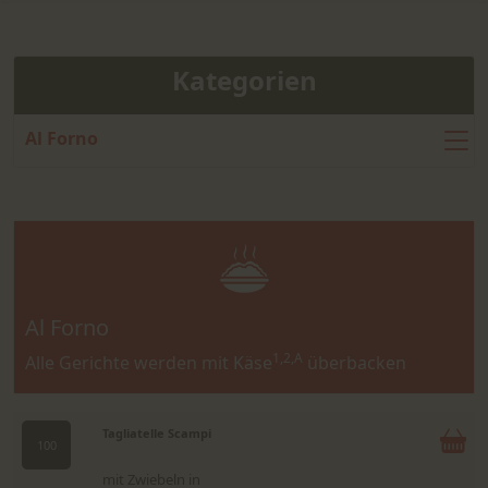
Kategorien
Al Forno
Al Forno
1,2,A
Alle Gerichte werden mit Käse
überbacken
Tagliatelle Scampi
100
mit Zwiebeln in