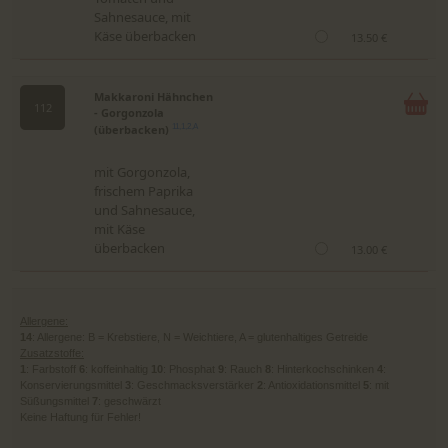
Sahnesauce, mit
Käse überbacken
13.50 €
Makkaroni Hähnchen
112
- Gorgonzola
(überbacken)
11,1,2,A
mit Gorgonzola,
frischem Paprika
und Sahnesauce,
mit Käse
überbacken
13.00 €
Allergene:
14
: Allergene: B = Krebstiere, N = Weichtiere, A = glutenhaltiges Getreide
Zusatzstoffe:
1
: Farbstoff
6
: koffeinhaltig
10
: Phosphat
9
: Rauch
8
: Hinterkochschinken
4
:
Konservierungsmittel
3
: Geschmacksverstärker
2
: Antioxidationsmittel
5
: mit
Süßungsmittel
7
: geschwärzt
Keine Haftung für Fehler!