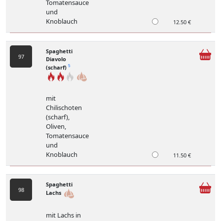
Tomatensauce
und
Knoblauch
12.50 €
Spaghetti
97
Diavolo
(scharf)
5
mit
Chilischoten
(scharf),
Oliven,
Tomatensauce
und
Knoblauch
11.50 €
Spaghetti
98
Lachs
mit Lachs in