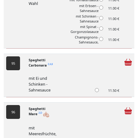
Wahl
mit Erbsen -
11.00 €
Sahnesauce
mit Schinken -
11.00 €
Sahnesauce
mit Spinat -
11.00 €
Gorgonzolasauce
Champignons-
11.00 €
Sahnesauce,
Spaghetti
95
Carbonara
2,4,8
mit Ei und
Schinken -
Sahnesauce
11.50 €
Spaghetti
96
Mare
2,D
mit
Meeresfrüchte,