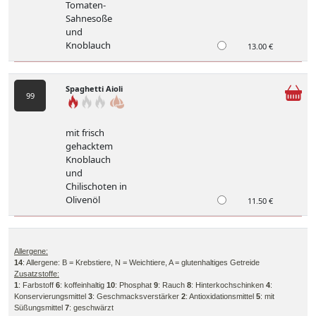
Tomaten-
Sahnesoße
und
Knoblauch
13.00 €
Spaghetti Aioli
99
mit frisch
gehacktem
Knoblauch
und
Chilischoten in
Olivenöl
11.50 €
Allergene:
14
: Allergene: B = Krebstiere, N = Weichtiere, A = glutenhaltiges Getreide
Zusatzstoffe:
1
: Farbstoff
6
: koffeinhaltig
10
: Phosphat
9
: Rauch
8
: Hinterkochschinken
4
:
Konservierungsmittel
3
: Geschmacksverstärker
2
: Antioxidationsmittel
5
: mit
Süßungsmittel
7
: geschwärzt