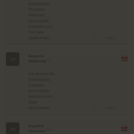
Eisbergsalat,
Tomaten,
Peperoni,
Remoulade,
Zwiebeln und
mit Käse
überbacken
11.00 €
Baguette
304
Mozzarella
3,9
mit Mozzarella,
Eisbergsalat,
Tomaten,
Remoulade,
Basilikum mit
Käse
überbacken
11.00 €
Baguette
305
Hähnchen
3,5,8,9