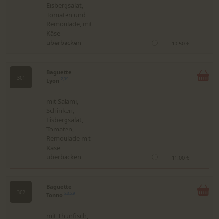
Eisbergsalat,
Tomaten und
Remoulade, mit
Käse
überbacken
10.50 €
Baguette
301
Lyon
2,3,9
mit Salami,
Schinken,
Eisbergsalat,
Tomaten,
Remoulade mit
Käse
überbacken
11.00 €
Baguette
302
Tonno
2,3,5,9
mit Thunfisch,