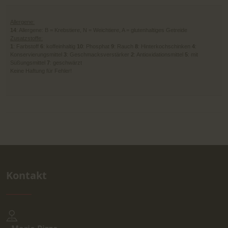
Allergene:
14
: Allergene: B = Krebstiere, N = Weichtiere, A = glutenhaltiges Getreide
Zusatzstoffe:
1
: Farbstoff
6
: koffeinhaltig
10
: Phosphat
9
: Rauch
8
: Hinterkochschinken
4
:
Konservierungsmittel
3
: Geschmacksverstärker
2
: Antioxidationsmittel
5
: mit
Süßungsmittel
7
: geschwärzt
Keine Haftung für Fehler!
Kontakt