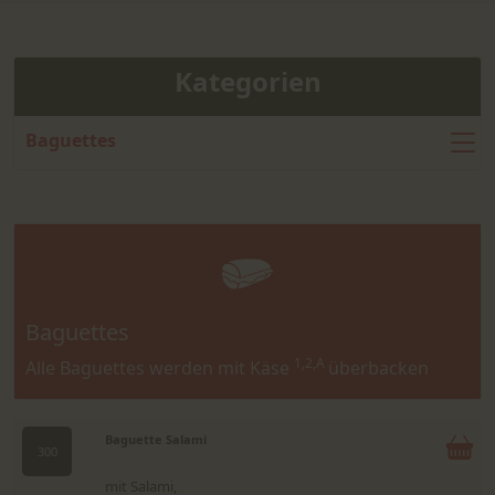
Kategorien
Baguettes
Baguettes
1,2,A
Alle Baguettes werden mit Käse
überbacken
Baguette Salami
300
mit Salami,