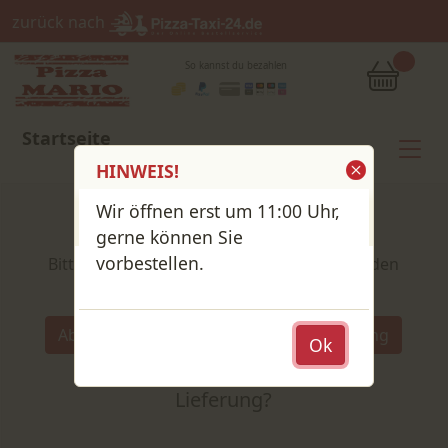
zurück nach
So kannst du bezahlen
Startseite
HINWEIS!
Wir öffnen erst um 11:00 Uhr,
Shop / Speisekarte
gerne können Sie
vorbestellen.
Bitte wähle deine Produkte und lege sie in den
Warenkorb
Wähle:
Abholung
Lieferung
Ok
Abholung
oder
Lieferung?