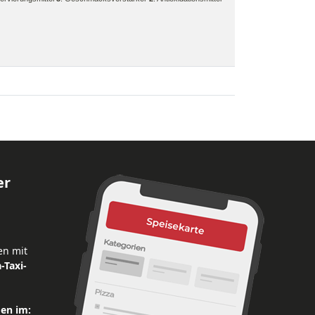
er
en mit
-Taxi-
den im: