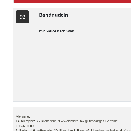
Bandnudeln
92
mit Sauce nach Wahl
Allergene:
14
: Allergene: B = Krebstiere, N = Weichtiere, A = glutenhaltiges Getreide
Zusatzstoffe:
1
: Farbstoff
6
: koffeinhaltig
10
: Phosphat
9
: Rauch
8
: Hinterkochschinken
4
: Kons